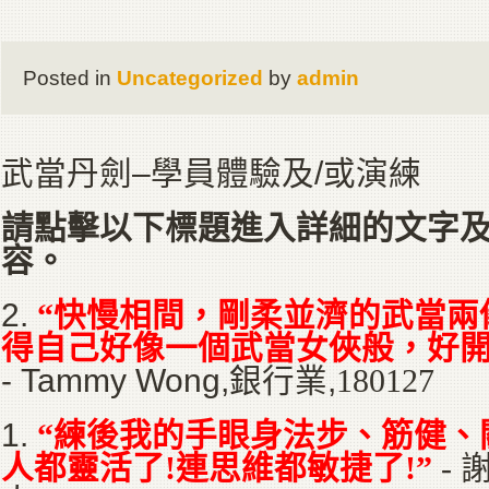
Posted in
Uncategorized
by
admin
武當丹劍–學員體驗及/或演練
請點擊以下標題進入詳細的文字及
容。
2.
“快慢相間，剛柔並濟的武當兩
得自己好像一個武當女俠般，好開
- Tammy Wong,銀行業,
180127
1.
“練後我的手眼身法步、筋健、
人都靈活了!連思維都敏捷了!”
- 