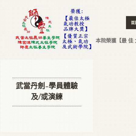
首
本院榮獲【最 佳 太
武當丹劍–學員體驗
及/或演練