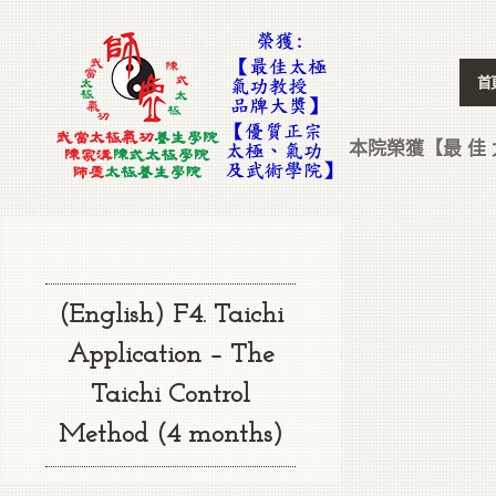
首
本院榮獲【最 佳 太
(English) F4. Taichi
Application – The
Taichi Control
Method (4 months)